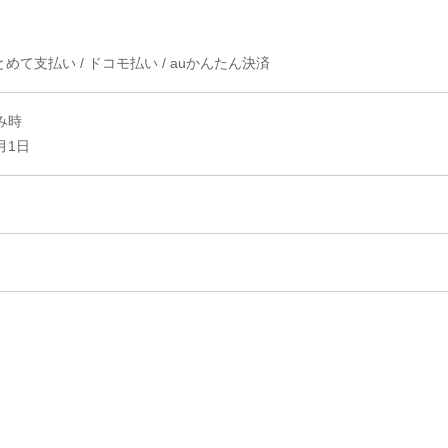
て支払い / ドコモ払い / auかんたん決済
み時
月1日