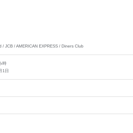
rd / JCB / AMERICAN EXPRESS / Diners Club
み時
月1日