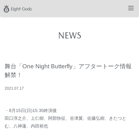
NEWS
舞台「One Night Butterfly」アフタートーク情報
解禁！
2021
.
07
.
17
・8月15日(日)15:30終演後
田口淳之介、上仁樹、阿部快征、谷津翼、佐藤弘樹、きたつと
む、八神蓮、内田裕也