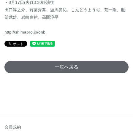
・8月17日(火)13:30終演後
田口淳之介、斉藤秀翼、遊馬晃祐、こんどうようぢ、荒一陽、服
部武雄、岩崎良祐、高間淳平
http://shimapro.jp/onb
一覧へ戻る
会員規約