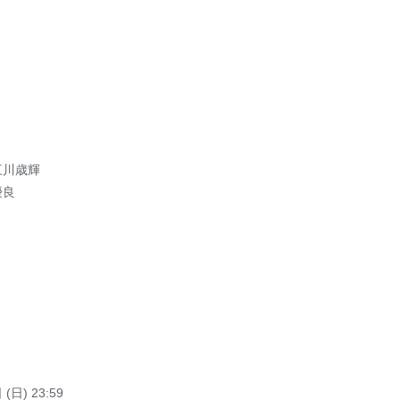
三川歳輝
優良
(⽇) 23:59