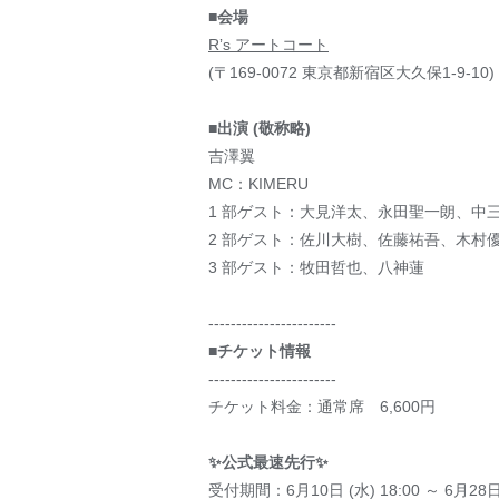
■会場
Rʼs アートコート
(〒169-0072 東京都新宿区大久保1-9-10)
■出演 (敬称略)
吉澤翼
MC：KIMERU
1 部ゲスト：⼤⾒洋太、永⽥聖⼀朗、中
2 部ゲスト：佐川⼤樹、佐藤祐吾、⽊村
3 部ゲスト：牧⽥哲也、⼋神蓮
-----------------------
■チケット情報
-----------------------
チケット料金：通常席 6,600円
✨公式最速先⾏✨
受付期間：6⽉10⽇ (⽔) 18:00 ～ 6⽉28⽇ 