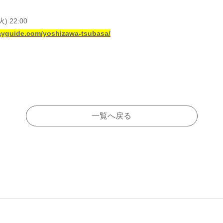
) 22:00
ayguide.com/yoshizawa-tsubasa/
一覧へ戻る