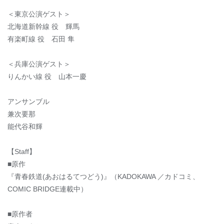
＜東京公演ゲスト＞
北海道新幹線 役 輝馬
有楽町線 役 石田 隼
＜兵庫公演ゲスト＞
りんかい線 役 山本一慶
アンサンブル
兼次要那
能代谷和輝
【Staff】
■原作
『青春鉄道(あおはるてつどう)』（KADOKAWA ／カドコミ、
COMIC BRIDGE連載中）
■原作者