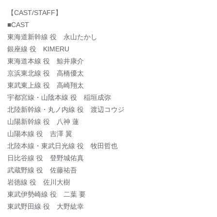
【CAST/STAFF】
■CAST
東海道新幹線 役 永山たかし
銀座線 役 KIMERU
東海道本線 役 鯨井康介
京浜東北線 役 高橋優太
東武東上線 役 高崎翔太
宇都宮線・山陰本線 役 稲垣成弥
北陸新幹線・丸ノ内線 役 渡辺コウジ
山陽新幹線 役 八神 蓮
山陽本線 役 吉澤 翼
北陸本線・東武日光線 役 牧田哲也
日比谷線 役 登野城佑真
武蔵野線 役 佐藤祐吾
岩徳線 役 佐川大樹
東武伊勢崎線 役 二葉 要
東武野田線 役 大野紘幸