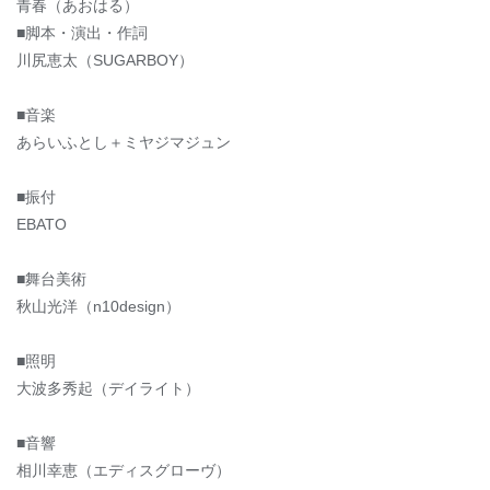
青春（あおはる）
■脚本・演出・作詞
川尻恵太（SUGARBOY）
■音楽
あらいふとし＋ミヤジマジュン
■振付
EBATO
■舞台美術
秋山光洋（n10design）
■照明
大波多秀起（デイライト）
■音響
相川幸恵（エディスグローヴ）