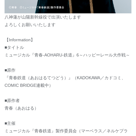
八神蓮が山陽新幹線役で出演いたします
よろしくお願いいたします
【Information】
■タイトル
ミュージカル『青春-AOHARU-鉄道』6～ハッピーレール大作戦～
■原作
『青春鉄道（あおはるてつどう）』（KADOKAWA／カドコミ、
COMIC BRIDGE連載中）
■原作者
青春（あおはる）
■主催
ミュージカル『青春鉄道』製作委員会（マーベラス／ネルケプラ