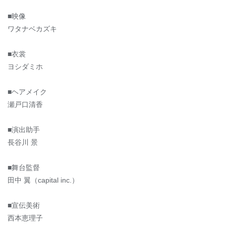
■映像
ワタナベカズキ
■衣裳
ヨシダミホ
■ヘアメイク
瀬戸口清香
■演出助手
長谷川 景
■舞台監督
田中 翼（capital inc.）
■宣伝美術
西本恵理子