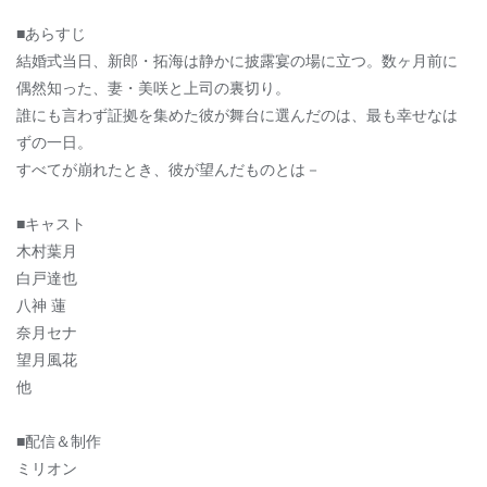
■あらすじ
結婚式当日、新郎・拓海は静かに披露宴の場に立つ。数ヶ月前に
偶然知った、妻・美咲と上司の裏切り。
誰にも言わず証拠を集めた彼が舞台に選んだのは、最も幸せなは
ずの一日。
すべてが崩れたとき、彼が望んだものとは－
■キャスト
木村葉月
白戸達也
八神 蓮
奈月セナ
望月風花
他
■配信＆制作
ミリオン