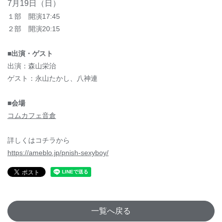
7月19日（日）
１部 開演17:45
２部 開演20:15
■出演・ゲスト
出演：森山栄治
ゲスト：永山たかし、八神連
■会場
コムカフェ音倉
詳しくはコチラから
https://ameblo.jp/pnish-sexyboy/
一覧へ戻る