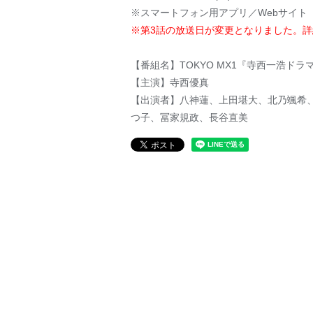
※スマートフォン用アプリ／Webサイト
※第3話の放送日が変更となりました。詳
【番組名】TOKYO MX1『寺西一浩ド
【主演】寺西優真
【出演者】八神蓮、上田堪大、北乃颯希、
つ子、冨家規政、長谷直美