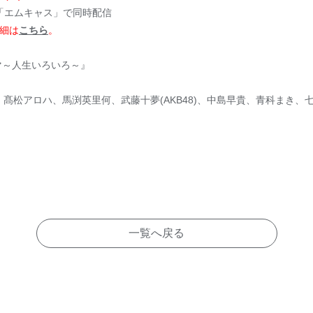
「エムキャス」で同時配信
細は
こちら
。
ラマ～人生いろいろ～』
髙松アロハ、馬渕英里何、武藤十夢(AKB48)、中島早貴、青科まき、
一覧へ戻る