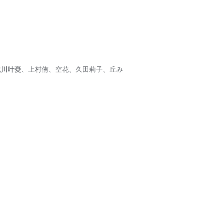
七川叶憂、上村侑、空花、久田莉子、丘み