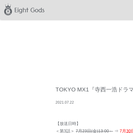
TOKYO MX1『寺西一浩ド
2021
.
07
.
22
【放送日時】
＜第3話＞
7月23日(金)13:00～
⇒
7月
30