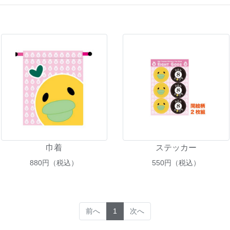
巾着
ステッカー
880
円（税込）
550
円（税込）
(current)
前へ
1
次へ